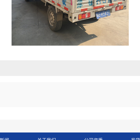
1
2
3
4