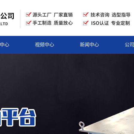
中心
视频中心
新闻中心
公