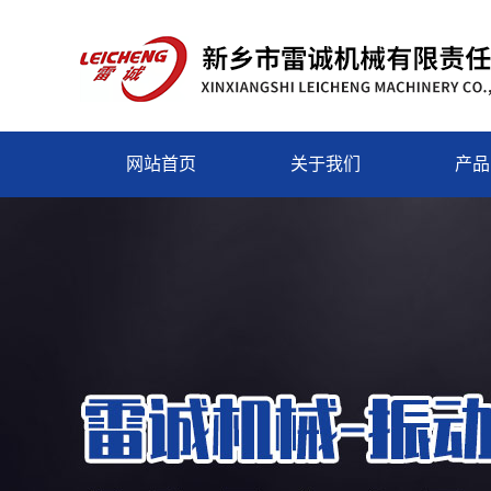
网站首页
关于我们
产品