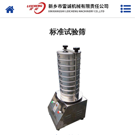
网站首页
旋振筛
标准试验筛
直线筛
振动平台
螺旋输送机
摇摆筛
平面回转筛
真空上料机
振动筛配件